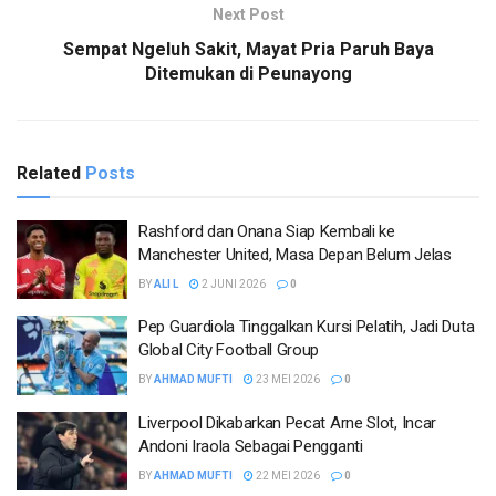
Next Post
Sempat Ngeluh Sakit, Mayat Pria Paruh Baya
Ditemukan di Peunayong
Related
Posts
Rashford dan Onana Siap Kembali ke
Manchester United, Masa Depan Belum Jelas
BY
ALI L
2 JUNI 2026
0
Pep Guardiola Tinggalkan Kursi Pelatih, Jadi Duta
Global City Football Group
BY
AHMAD MUFTI
23 MEI 2026
0
Liverpool Dikabarkan Pecat Arne Slot, Incar
Andoni Iraola Sebagai Pengganti
BY
AHMAD MUFTI
22 MEI 2026
0