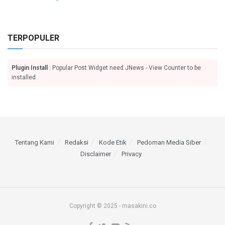
TERPOPULER
Plugin Install
: Popular Post Widget need JNews - View Counter to be
installed
Tentang Kami
Redaksi
Kode Etik
Pedoman Media Siber
Disclaimer
Privacy
Copyright © 2025 - masakini.co