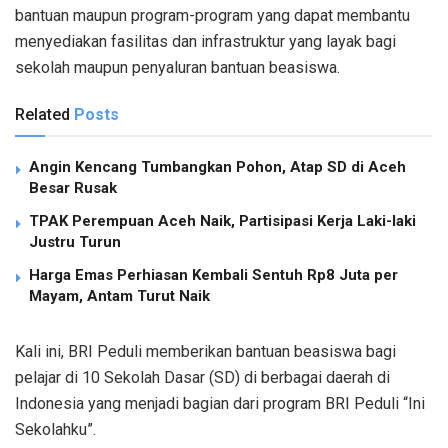
bantuan
maupun
program-program yang
dapat
membantu
menyediakan
fasilitas
dan
infrastruktur
yang
layak
bagi
sekolah
maupun
penyaluran
bantuan
beasiswa
.
Related
Posts
Angin Kencang Tumbangkan Pohon, Atap SD di Aceh
Besar Rusak
TPAK Perempuan Aceh Naik, Partisipasi Kerja Laki-laki
Justru Turun
Harga Emas Perhiasan Kembali Sentuh Rp8 Juta per
Mayam, Antam Turut Naik
Kali
ini
, BRI
Peduli
memberikan
bantuan
beasiswa
bagi
pelajar
di 10
Sekolah
Dasar (SD) di
berbagai
daerah
di
Indonesia yang
menjadi
bagian
dari
program BRI
Peduli
“
Ini
Sekolahku
”.