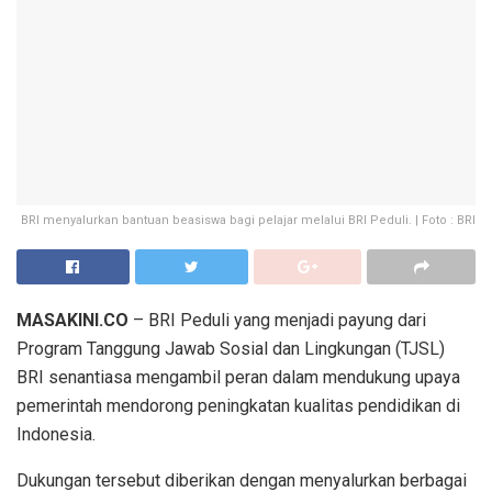
BRI menyalurkan bantuan beasiswa bagi pelajar melalui BRI Peduli. | Foto : BRI
MASAKINI.CO
– BRI
Peduli
yang
menjadi
payung
dari
Program
Tanggung
Jawab
Sosial
dan
Lingkungan
(TJSL)
BRI
senantiasa
mengambil
peran
dalam
mendukung
upaya
pemerintah
mendorong
peningkatan
kualitas
pendidikan
di
Indonesia
.
Dukungan
tersebut
diberikan
dengan
menyalurkan
berbagai