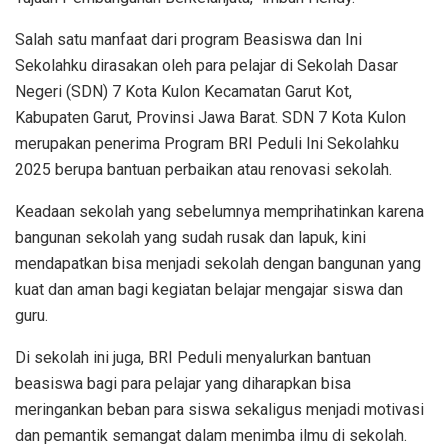
Salah
satu
manfaat
dari
program
Beasiswa
dan
Ini
Sekolahku
dirasakan
oleh para
pelajar
di
Sekolah
Dasar
Negeri (SDN) 7 Kota
Kulon
Kecamatan
Garut
Kot
,
Kabupaten
Garut
, Provinsi Jawa Barat. SDN 7 Kota
Kulon
merupakan
penerima
Program BRI
Peduli
Ini
Sekolahku
2025
berupa
bantuan
perbaikan
atau
renovasi
sekolah
.
Keadaan
sekolah
yang
sebelumnya
memprihatinkan
karena
bangunan
sekolah
yang
sudah
rusak
dan
lapuk
,
kini
mendapatkan
bisa
menjadi
sekolah
dengan
bangunan
yang
kuat
dan
aman
bagi
kegiatan
belajar
mengajar
siswa
dan
guru.
Di
sekolah
ini
juga, BRI
Peduli
menyalurkan
bantuan
b
easiswa
bagi
para
pelajar
yang
diharapkan
bisa
meringankan
beban
para
siswa
sekaligus
menjadi
motivasi
dan
pemantik
semangat
dalam
menimba
ilmu
di
sekolah
.