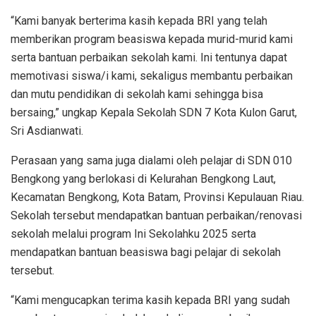
“Kami
banyak
ber
terima kasih
kepada
BRI yang
telah
memberikan
program
beasiswa
kepada
murid-murid kami
serta
bantuan
perbaikan
sekolah
kami.
Ini
tentunya
dapat
memotivasi
siswa
/
i
kami
,
sekaligus
membantu
perbaikan
dan
mutu
pendidikan
di
sekolah
kami
sehingga
bisa
bersaing,”
ungkap
Kepala
Sekolah
SDN 7 Kota
Kulon
Garut,
Sri
Asdianwati
.
Perasaan
yang
sama
juga
dialami
oleh
pelajar
di SDN 010
Bengkong
yang
berlokasi
di Kelurahan
Bengkong
Laut
,
Kecamatan
Bengkong
, Kota
Batam
,
Provinsi
Kepulauan Riau.
Sekolah
tersebut
mendapatkan
bantuan
perbaikan
/
renovasi
sekolah
melalui
program
Ini
Sekolahku
2025
serta
mendapatkan
bantuan
beasiswa
bagi
pelajar
di sekolah
tersebut
.
“Kami
mengucapkan
terima
kasih
kepada
BRI yang
sudah