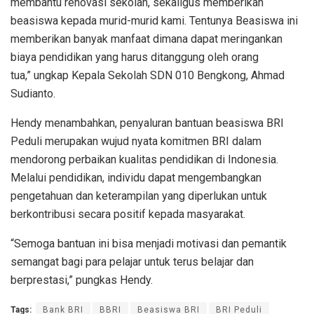
membantu
renovasi
sekolah
,
sekaligus
memberikan
beasiswa
kepada
murid-murid kami.
Tentunya
Beasiswa
ini
memberikan
banyak
manfaat
dimana
dapat
meringankan
biaya
pendidikan
yang
harus
ditanggung
oleh orang
tua,”
ungkap
Kepala
Sekolah
SDN 010
Bengkong,
Ahmad
Sudianto
.
Hendy
menambahkan
,
penyaluran
bantuan
beasiswa
BRI
Peduli
merupakan
wujud
nyata
komitmen
BRI
dalam
mendorong
perbaikan
kualitas
pendidikan
di Indonesia.
Melalui
pendidikan
,
individu
dapat
mengembangkan
pengetahuan
dan
keterampilan
yang
diperlukan
untuk
berkontribusi
secara
positif
kepada
masyarakat
.
“
Semoga
bantuan
ini
bisa
menjadi
motivasi
dan
pemantik
semangat
bagi
para
pelajar
untuk
terus
belajar
dan
berprestasi
,”
pungkas
Hendy.
Tags:
Bank BRI
BBRI
Beasiswa BRI
BRI Peduli