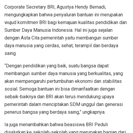
Corporate Secretary
BRI,
Agustya
Hendy
Bernadi,
mengungkapkan
bahwa
penyaluran
bantuan
ini
merupakan
wujud
komitmen
BRI
bagi
kemajuan
kualitas
pendidikan
dan
Sumber
Daya
Manusia
Indonesia. Hal
ini
juga
sejalan
dengan
Asta
Cita
pemerintah
yaitu
membangun
sumber
daya
manusia
yang
cerdas
,
sehat
,
terampil
dan
berdaya
saing
.
“
Dengan
pendidikan
yang
baik
,
suatu
bangsa
dapat
membangun
sumber
daya
manusia
yang
berkualitas
, yang
akan
mempengaruhi
pertumbuhan
ekonomi
dan
stabilitas
sosial
.
Semoga
bantuan
ini
bisa
dimanfaatkan
dengan
sebaik-baiknya
dan BRI
akan
terus
mendukung
upaya
pemerintah
dalam
menciptakan
SDM
unggul
dan
generasi
penerus
bangsa
yang
berdaya
saing
,”
ungkapnya
.
Ia
juga
menambahkan
bahwa
beasiswa
BRI
Peduli
disalurkan
ke
sekolah-sekolah
yang
merupakan
bagian
dari