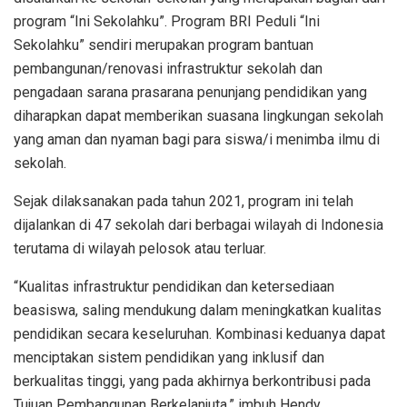
program “
Ini
Sekolahku
”.
Program BRI
Peduli
“
Ini
Sekolahku
”
sendiri
merupakan
program
bantuan
pembangunan
/
renovasi
infrastruktur
sekolah
dan
pengadaan
sarana
prasarana
penunjang
pendidikan
yang
diharapkan
dapat
memberikan
suasana
lingkungan
sekolah
yang
aman
dan
nyaman
bagi
para
siswa
/
i
menimba
ilmu
di
sekolah
.
Sejak
dilaksanakan
pada
tahun
2021, program
ini
telah
dijalankan
di 47
sekolah
dari
berbagai
wilayah di Indonesia
terutama
di wilayah
pelosok
atau
terluar
.
“
Kualitas
infrastruktur
pendidikan
dan
ketersediaan
beasiswa
,
saling
mendukung
dalam
meningkatkan
kualitas
pendidikan
secara
keseluruhan
.
Kombinasi
keduanya
dapat
menciptakan
sistem
pendidikan
yang
inklusif
dan
berkualitas
tinggi
, yang pada
akhirnya
berkontribusi
pada
Tujuan
Pembangunan
Berkelanjuta,”
imbuh
Hendy.