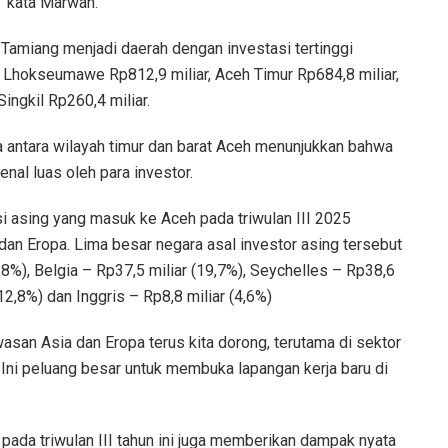
,” kata Marwan.
Tamiang menjadi daerah dengan investasi tertinggi
a Lhokseumawe Rp812,9 miliar, Aceh Timur Rp684,8 miliar,
ingkil Rp260,4 miliar.
 antara wilayah timur dan barat Aceh menunjukkan bahwa
nal luas oleh para investor.
 asing yang masuk ke Aceh pada triwulan III 2025
dan Eropa. Lima besar negara asal investor asing tersebut
,8%), Belgia – Rp37,5 miliar (19,7%), Seychelles – Rp38,6
(12,8%) dan Inggris – Rp8,8 miliar (4,6%)
asan Asia dan Eropa terus kita dorong, terutama di sektor
il. Ini peluang besar untuk membuka lapangan kerja baru di
ada triwulan III tahun ini juga memberikan dampak nyata