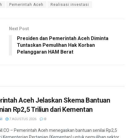
eh
Pemerintah Aceh
Realisasi investasi
Next Post
Presiden dan Pemerintah Aceh Diminta
Tuntaskan Pemulihan Hak Korban
Pelanggaran HAM Berat
intah Aceh Jelaskan Skema Bantuan
nian Rp2,5 Triliun dari Kementan
SI
7 AGUSTUS 2026
0
I.CO – Pemerintah Aceh menegaskan bantuan senilai Rp2,5
dari Kementerian Pertanian (Kementan) untuk pemulihan sektor