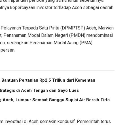
ua kali lipat dari periode yang sama tahun sebelumnya.
atnya kepercayaan investor terhadap Aceh sebagai daerah
 Pelayanan Terpadu Satu Pintu (DPMPTSP) Aceh, Marwan
ebut, Penanaman Modal Dalam Negeri (PMDN) mendominasi
ersen, sedangkan Penanaman Modal Asing (PMA)
 persen.
Bantuan Pertanian Rp2,5 Triliun dari Kementan
trategis di Aceh Tengah dan Gayo Lues
g Aceh, Lumpur Sempat Ganggu Suplai Air Bersih Tirta
lim investasi di Aceh semakin kondusif. Pemerintah terus