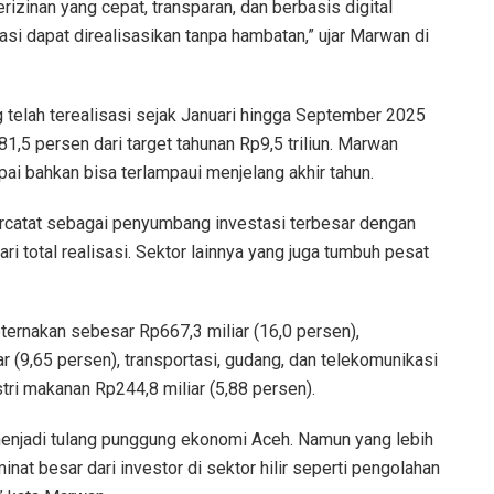
izinan yang cepat, transparan, dan berbasis digital
si dapat direalisasikan tanpa hambatan,” ujar Marwan di
ng telah terealisasi sejak Januari hingga September 2025
 81,5 persen dari target tahunan Rp9,5 triliun. Marwan
pai bahkan bisa terlampaui menjelang akhir tahun.
rcatat sebagai penyumbang investasi terbesar dengan
dari total realisasi. Sektor lainnya yang juga tumbuh pesat
ernakan sebesar Rp667,3 miliar (16,0 persen),
 (9,65 persen), transportasi, gudang, dan telekomunikasi
stri makanan Rp244,8 miliar (5,88 persen).
enjadi tulang punggung ekonomi Aceh. Namun yang lebih
nat besar dari investor di sektor hilir seperti pengolahan