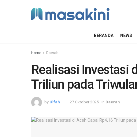
BERANDA
NEWS
Home
Daerah
Realisasi Investasi
Triliun pada Triwulan
by
Ulfah
27 Oktober 2025
in
Daerah