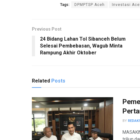
Tags:
DPMPTSP Aceh
Investasi Ac
Previous Post
24 Bidang Lahan Tol Sibanceh Belum
Selesai Pembebasan, Wagub Minta
Rampung Akhir Oktober
Related
Posts
Pemer
Perta
BY
REDAK
MASAKIN
triliun 