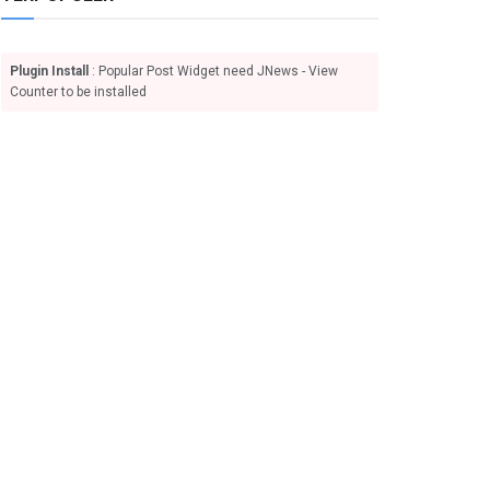
Plugin Install
: Popular Post Widget need JNews - View
Counter to be installed