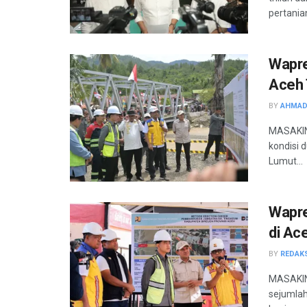
pertania
Wapre
Aceh 
BY
AHMAD
MASAKINI
kondisi 
Lumut...
Wapre
di Ac
BY
REDAK
MASAKINI
sejumlah