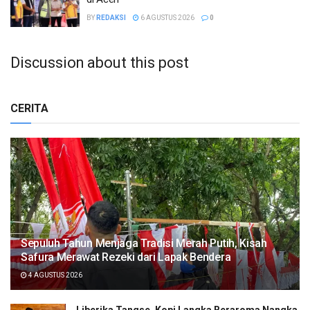
BY
REDAKSI
6 AGUSTUS 2026
0
Discussion about this post
CERITA
Sepuluh Tahun Menjaga Tradisi Merah Putih, Kisah
Safura Merawat Rezeki dari Lapak Bendera
4 AGUSTUS 2026
Liberika Tangse, Kopi Langka Beraroma Nangka