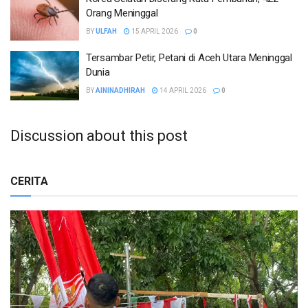
Orang Meninggal
BY
ULFAH
15 APRIL 2026
0
Tersambar Petir, Petani di Aceh Utara Meninggal
Dunia
BY
AININADHIRAH
14 APRIL 2026
0
Discussion about this post
CERITA