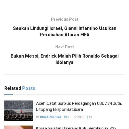
Previous Post
Seakan Lindungi Israel, Gianni Infantino Usulkan
Perubahan Aturan FIFA
Next Post
Bukan Messi, Endrick Malah Pilih Ronaldo Sebagai
Idolanya
Related
Posts
Aceh Catat Surplus Perdagangan USD7,74 Juta,
Ditopang Ekspor Batubara
BY
RISKA ZULFIRA
3 JUNI 2026
0
Korea Selatan Diserang Kutu Pembunuh, 422