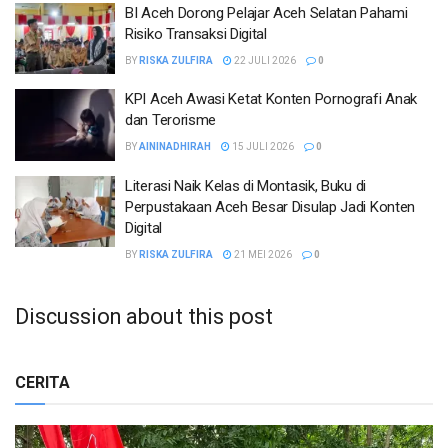
BI Aceh Dorong Pelajar Aceh Selatan Pahami
Risiko Transaksi Digital
BY
RISKA ZULFIRA
22 JULI 2026
0
KPI Aceh Awasi Ketat Konten Pornografi Anak
dan Terorisme
BY
AININADHIRAH
15 JULI 2026
0
Literasi Naik Kelas di Montasik, Buku di
Perpustakaan Aceh Besar Disulap Jadi Konten
Digital
BY
RISKA ZULFIRA
21 MEI 2026
0
Discussion about this post
CERITA