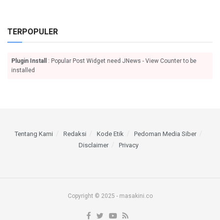
TERPOPULER
Plugin Install
: Popular Post Widget need JNews - View Counter to be
installed
Tentang Kami
Redaksi
Kode Etik
Pedoman Media Siber
Disclaimer
Privacy
Copyright © 2025 - masakini.co