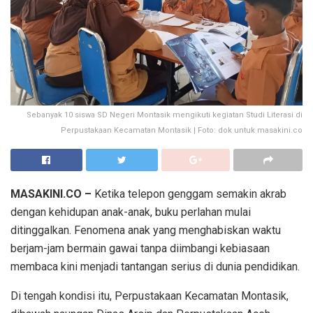
Sebanyak 10 siswa SD Negeri Montasik mengikuti kegiatan Studi Literasi di
Perpustakaan Kecamatan Montasik | Foto: dok untuk masakini.co
MASAKINI.CO –
Ketika telepon genggam semakin akrab
dengan kehidupan anak-anak, buku perlahan mulai
ditinggalkan. Fenomena anak yang menghabiskan waktu
berjam-jam bermain gawai tanpa diimbangi kebiasaan
membaca kini menjadi tantangan serius di dunia pendidikan.
Di tengah kondisi itu, Perpustakaan Kecamatan Montasik,