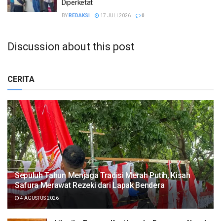
Diperketat
BY
REDAKSI
17 JULI 2026
0
Discussion about this post
CERITA
Sepuluh Tahun Menjaga Tradisi Merah Putih, Kisah
Safura Merawat Rezeki dari Lapak Bendera
4 AGUSTUS 2026