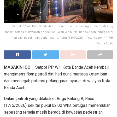
Satpol PP WH Kota Banda Aceh menemukan sepasang muda-mudi yang
masih berada di kawasan pedestrian Jalan Cut Mutia, Banda Aceh, hingga dini
hari saat patroli rutin berlangsung, Rabu (13/5/2026). | Foto: Satpol PP WH
Banda Aceh
MASAKINI.CO –
Satpol PP WH Kota Banda Aceh kembali
mengintensifkan patroli dini hari guna menjaga ketertiban
dan mencegah potensi pelanggaran syariat di wilayah Kota
Banda Aceh.
Dalam patroli yang dilakukan Regu Kalong A, Rabu
(17/5/2026) sekitar pukul 02.00 WIB, petugas menemukan
sepasang remaja masih berada di kawasan pedestrian