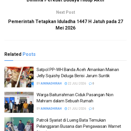
Next Post
Pemerintah Tetapkan Iduladha 1447 H Jatuh pada 27
Mei 2026
Related
Posts
Satpol PP-WH Banda Aceh Amankan Mainan
Jelly Squishy Diduga Berisi Jarum Suntik
BY
AININADHIRAH
22 JULI 2026
0
Warga Baiturrahman Ciduk Pasangan Non
Mahram dalam Sebuah Rumah
BY
AININADHIRAH
21 JULI 2026
0
Patroli Syariat di Lueng Bata Temukan
Pelanggaran Busana dan Pengawasan Warnet