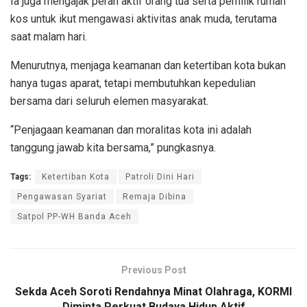
Ia juga mengajak peran aktif orang tua serta pemilik rumah
kos untuk ikut mengawasi aktivitas anak muda, terutama
saat malam hari.
Menurutnya, menjaga keamanan dan ketertiban kota bukan
hanya tugas aparat, tetapi membutuhkan kepedulian
bersama dari seluruh elemen masyarakat.
“Penjagaan keamanan dan moralitas kota ini adalah
tanggung jawab kita bersama,” pungkasnya.
Tags:
Ketertiban Kota
Patroli Dini Hari
Pengawasan Syariat
Remaja Dibina
Satpol PP-WH Banda Aceh
Previous Post
Sekda Aceh Soroti Rendahnya Minat Olahraga, KORMI
Diminta Perkuat Budaya Hidup Aktif