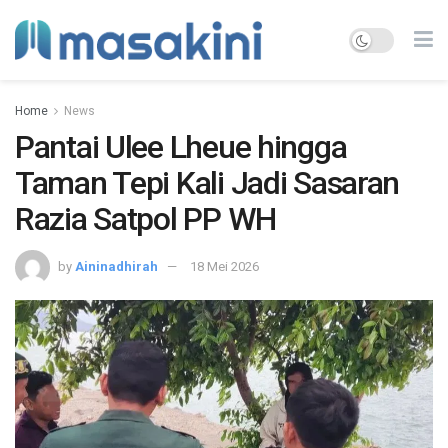
Home
News
Pantai Ulee Lheue hingga
Taman Tepi Kali Jadi Sasaran
Razia Satpol PP WH
by
Aininadhirah
18 Mei 2026