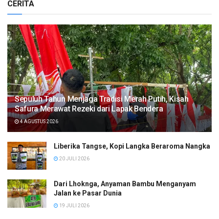
CERITA
Sepuluh Tahun Menjaga Tradisi Merah Putih, Kisah
Safura Merawat Rezeki dari Lapak Bendera
4 AGUSTUS 2026
Liberika Tangse, Kopi Langka Beraroma Nangka
20 JULI 2026
Dari Lhoknga, Anyaman Bambu Menganyam
Jalan ke Pasar Dunia
19 JULI 2026