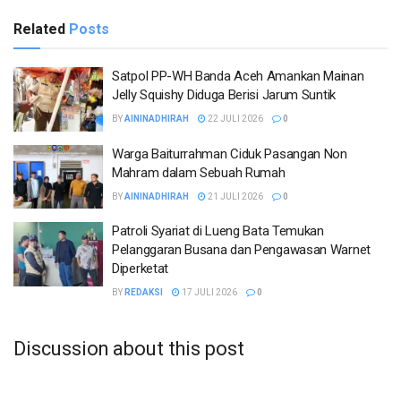
Related
Posts
Satpol PP-WH Banda Aceh Amankan Mainan
Jelly Squishy Diduga Berisi Jarum Suntik
BY
AININADHIRAH
22 JULI 2026
0
Warga Baiturrahman Ciduk Pasangan Non
Mahram dalam Sebuah Rumah
BY
AININADHIRAH
21 JULI 2026
0
Patroli Syariat di Lueng Bata Temukan
Pelanggaran Busana dan Pengawasan Warnet
Diperketat
BY
REDAKSI
17 JULI 2026
0
Discussion about this post