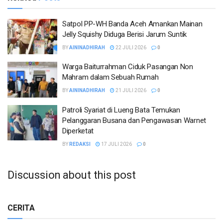
Satpol PP-WH Banda Aceh Amankan Mainan
Jelly Squishy Diduga Berisi Jarum Suntik
BY
AININADHIRAH
22 JULI 2026
0
Warga Baiturrahman Ciduk Pasangan Non
Mahram dalam Sebuah Rumah
BY
AININADHIRAH
21 JULI 2026
0
Patroli Syariat di Lueng Bata Temukan
Pelanggaran Busana dan Pengawasan Warnet
Diperketat
BY
REDAKSI
17 JULI 2026
0
Discussion about this post
CERITA