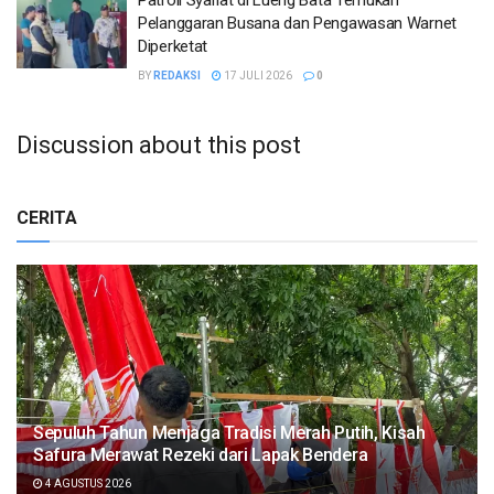
Patroli Syariat di Lueng Bata Temukan
Pelanggaran Busana dan Pengawasan Warnet
Diperketat
BY
REDAKSI
17 JULI 2026
0
Discussion about this post
CERITA
Sepuluh Tahun Menjaga Tradisi Merah Putih, Kisah
Safura Merawat Rezeki dari Lapak Bendera
4 AGUSTUS 2026