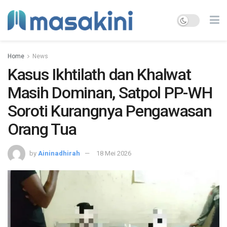
Home
News
Kasus Ikhtilath dan Khalwat
Masih Dominan, Satpol PP-WH
Soroti Kurangnya Pengawasan
Orang Tua
by
Aininadhirah
18 Mei 2026