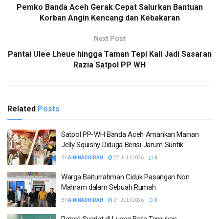
Pemko Banda Aceh Gerak Cepat Salurkan Bantuan
Korban Angin Kencang dan Kebakaran
Next Post
Pantai Ulee Lheue hingga Taman Tepi Kali Jadi Sasaran
Razia Satpol PP WH
Related
Posts
Satpol PP-WH Banda Aceh Amankan Mainan
Jelly Squishy Diduga Berisi Jarum Suntik
BY
AININADHIRAH
22 JULI 2026
0
Warga Baiturrahman Ciduk Pasangan Non
Mahram dalam Sebuah Rumah
BY
AININADHIRAH
21 JULI 2026
0