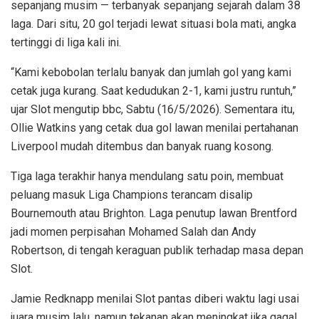
sepanjang musim — terbanyak sepanjang sejarah dalam 38
laga. Dari situ, 20 gol terjadi lewat situasi bola mati, angka
tertinggi di liga kali ini.
“Kami kebobolan terlalu banyak dan jumlah gol yang kami
cetak juga kurang. Saat kedudukan 2-1, kami justru runtuh,”
ujar Slot mengutip bbc, Sabtu (16/5/2026). Sementara itu,
Ollie Watkins yang cetak dua gol lawan menilai pertahanan
Liverpool mudah ditembus dan banyak ruang kosong.
Tiga laga terakhir hanya mendulang satu poin, membuat
peluang masuk Liga Champions terancam disalip
Bournemouth atau Brighton. Laga penutup lawan Brentford
jadi momen perpisahan Mohamed Salah dan Andy
Robertson, di tengah keraguan publik terhadap masa depan
Slot.
Jamie Redknapp menilai Slot pantas diberi waktu lagi usai
juara musim lalu, namun tekanan akan meningkat jika gagal