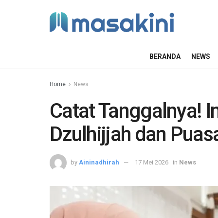
BERANDA
NEWS
Home
News
Catat Tanggalnya! I
Dzulhijjah dan Puas
by
Aininadhirah
17 Mei 2026
in
News