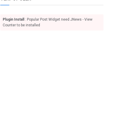
Plugin Install
: Popular Post Widget need JNews - View
Counter to be installed