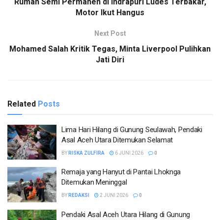
Rumah Semi Permanen di Indrapuri Ludes Terbakar,
Motor Ikut Hangus
Next Post
Mohamed Salah Kritik Tegas, Minta Liverpool Pulihkan
Jati Diri
Related
Posts
Lima Hari Hilang di Gunung Seulawah, Pendaki
Asal Aceh Utara Ditemukan Selamat
BY
RISKA ZULFIRA
6 JUNI 2026
0
Remaja yang Hanyut di Pantai Lhoknga
Ditemukan Meninggal
BY
REDAKSI
2 JUNI 2026
0
Pendaki Asal Aceh Utara Hilang di Gunung