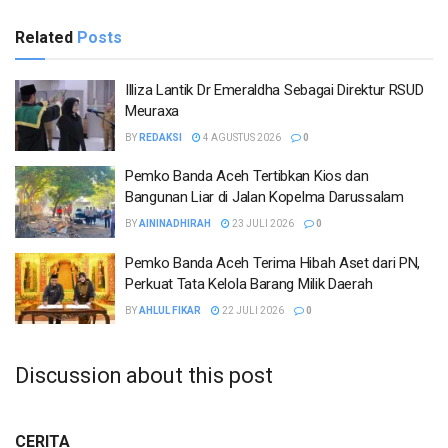
Related
Posts
Illiza Lantik Dr Emeraldha Sebagai Direktur RSUD
Meuraxa
BY
REDAKSI
4 AGUSTUS 2026
0
Pemko Banda Aceh Tertibkan Kios dan
Bangunan Liar di Jalan Kopelma Darussalam
BY
AININADHIRAH
23 JULI 2026
0
Pemko Banda Aceh Terima Hibah Aset dari PN,
Perkuat Tata Kelola Barang Milik Daerah
BY
AHLUL FIKAR
22 JULI 2026
0
Discussion about this post
CERITA