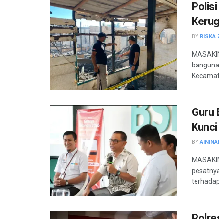
Polis
Kerug
BY
RISKA 
MASAKINI
banguna
Kecamata
Guru 
Kunci
BY
AININA
MASAKINI
pesatnya
terhadap
Polre