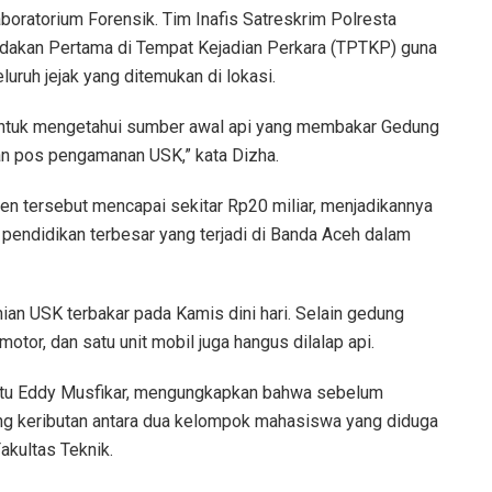
Laboratorium Forensik. Tim Inafis Satreskrim Polresta
ndakan Pertama di Tempat Kejadian Perkara (TPTKP) guna
uh jejak yang ditemukan di lokasi.
ntuk mengetahui sumber awal api yang membakar Gedung
an pos pengamanan USK,” kata Dizha.
den tersebut mencapai sekitar Rp20 miliar, menjadikannya
 pendidikan terbesar yang terjadi di Banda Aceh dalam
an USK terbakar pada Kamis dini hari. Selain gedung
otor, dan satu unit mobil juga hangus dilalap api.
ptu Eddy Musfikar, mengungkapkan bahwa sebelum
ung keributan antara dua kelompok mahasiswa yang diduga
akultas Teknik.