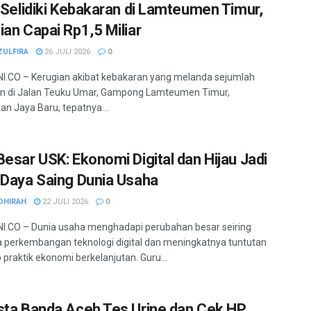
i Selidiki Kebakaran di Lamteumen Timur,
ian Capai Rp1,5 Miliar
ZULFIRA
26 JULI 2026
0
.CO – Kerugian akibat kebakaran yang melanda sejumlah
n di Jalan Teuku Umar, Gampong Lamteumen Timur,
n Jaya Baru, tepatnya...
Besar USK: Ekonomi Digital dan Hijau Jadi
 Daya Saing Dunia Usaha
DHIRAH
22 JULI 2026
0
.CO – Dunia usaha menghadapi perubahan besar seiring
 perkembangan teknologi digital dan meningkatnya tuntutan
 praktik ekonomi berkelanjutan. Guru...
sta Banda Aceh Tes Urine dan Cek HP