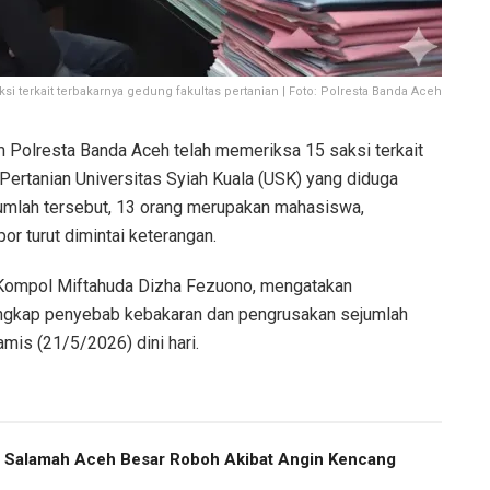
ksi terkait terbakarnya gedung fakultas pertanian | Foto: Polresta Banda Aceh
 Polresta Banda Aceh telah memeriksa 15 saksi terkait
ertanian Universitas Syiah Kuala (USK) yang diduga
 jumlah tersebut, 13 orang merupakan mahasiswa,
r turut dimintai keterangan.
 Kompol Miftahuda Dizha Fezuono, mengatakan
ngkap penyebab kebakaran dan pengrusakan sejumlah
amis (21/5/2026) dini hari.
us Salamah Aceh Besar Roboh Akibat Angin Kencang