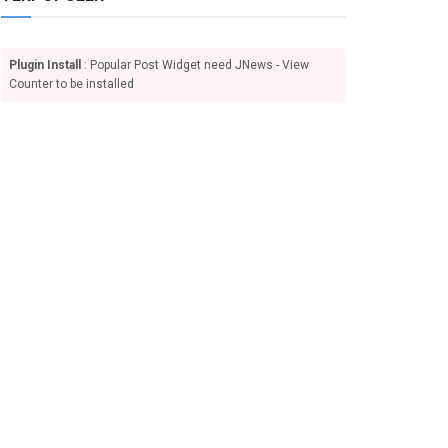
Plugin Install
: Popular Post Widget need JNews - View
Counter to be installed