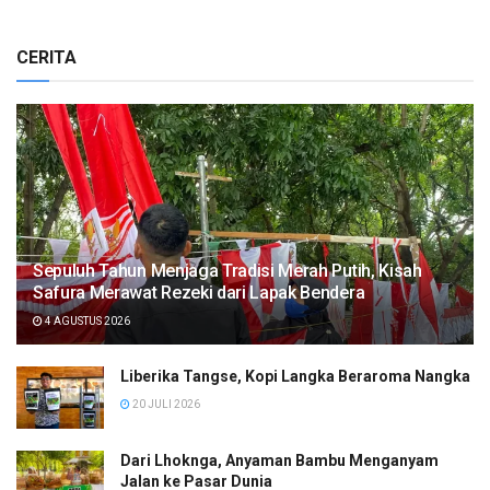
CERITA
Sepuluh Tahun Menjaga Tradisi Merah Putih, Kisah
Safura Merawat Rezeki dari Lapak Bendera
4 AGUSTUS 2026
Liberika Tangse, Kopi Langka Beraroma Nangka
20 JULI 2026
Dari Lhoknga, Anyaman Bambu Menganyam
Jalan ke Pasar Dunia