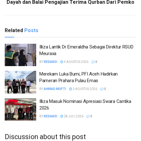
Dayah dan Balai Pengajian Terima Qurban Dari Pemko
Related
Posts
Illiza Lantik Dr Emeraldha Sebagai Direktur RSUD
Meuraxa
BY
REDAKSI
4 AGUSTUS 2026
0
Merekam Luka Bumi, PFI Aceh Hadirkan
Pameran Prahara Pulau Emas
BY
AHMAD MUFTI
3 AGUSTUS 2026
0
Illiza Masuk Nominasi Apresiasi Swara Cantika
2026
BY
REDAKSI
28 JULI 2026
0
Discussion about this post