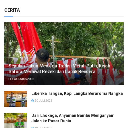
CERITA
Sepuluh Tahun Menjaga Tradisi Merah Putih, Kisah
Safura Merawat Rezeki dari Lapak Bendera
4 AGUSTUS 2026
Liberika Tangse, Kopi Langka Beraroma Nangka
20 JULI 2026
Dari Lhoknga, Anyaman Bambu Menganyam
Jalan ke Pasar Dunia