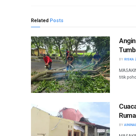
Related
Posts
Angin
Tumba
BY
RISKA 
MASAKINI
titik po
Cuaca
Rumah
BY
AININA
MASAKIN