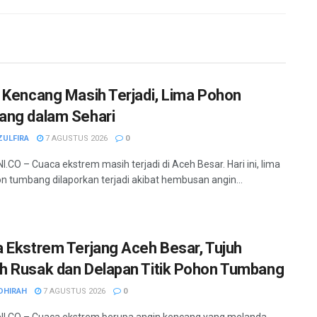
 Kencang Masih Terjadi, Lima Pohon
ng dalam Sehari
ZULFIRA
7 AGUSTUS 2026
0
.CO – Cuaca ekstrem masih terjadi di Aceh Besar. Hari ini, lima
hon tumbang dilaporkan terjadi akibat hembusan angin...
 Ekstrem Terjang Aceh Besar, Tujuh
 Rusak dan Delapan Titik Pohon Tumbang
DHIRAH
7 AGUSTUS 2026
0
I.CO – Cuaca ekstrem berupa angin kencang yang melanda