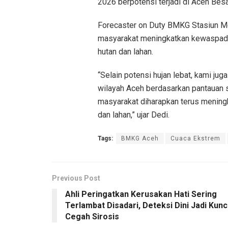
2026 berpotensi terjadi di Aceh Besa
Forecaster on Duty BMKG Stasiun M
masyarakat meningkatkan kewaspada
hutan dan lahan.
“Selain potensi hujan lebat, kami ju
wilayah Aceh berdasarkan pantauan s
masyarakat diharapkan terus mening
dan lahan,” ujar Dedi.
Tags:
BMKG Aceh
Cuaca Ekstrem
Previous Post
Ahli Peringatkan Kerusakan Hati Sering
Terlambat Disadari, Deteksi Dini Jadi Kunc
Cegah Sirosis