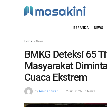
BERANDA
NEWS
Home
News
BMKG Deteksi 65 Tit
Masyarakat Diminta
Cuaca Ekstrem
by
Aininadhirah
2 Juni 2026
in
News