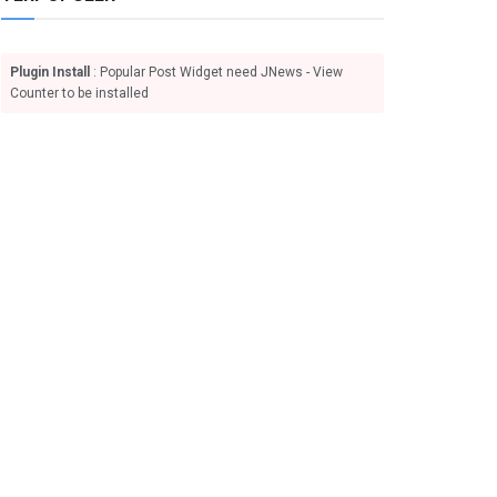
Plugin Install
: Popular Post Widget need JNews - View
Counter to be installed