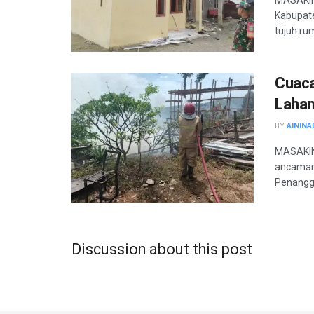
Kabupate
tujuh ru
Cuaca
Lahan
BY
AININA
MASAKINI
ancaman
Penangg
Discussion about this post