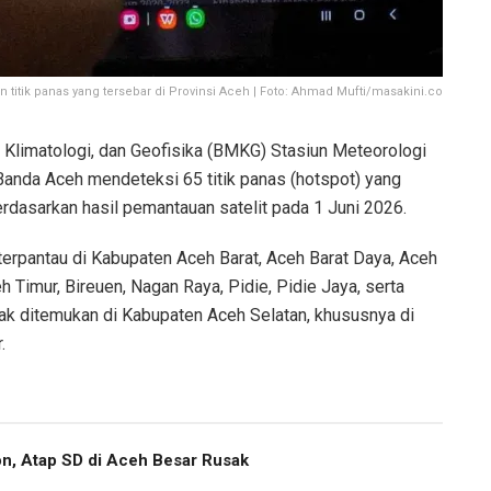
tik panas yang tersebar di Provinsi Aceh | Foto: Ahmad Mufti/masakini.co
Klimatologi, dan Geofisika (BMKG) Stasiun Meteorologi
Banda Aceh mendeteksi 65 titik panas (hotspot) yang
erdasarkan hasil pemantauan satelit pada 1 Juni 2026.
erpantau di Kabupaten Aceh Barat, Aceh Barat Daya, Aceh
h Timur, Bireuen, Nagan Raya, Pidie, Pidie Jaya, serta
ak ditemukan di Kabupaten Aceh Selatan, khususnya di
.
, Atap SD di Aceh Besar Rusak