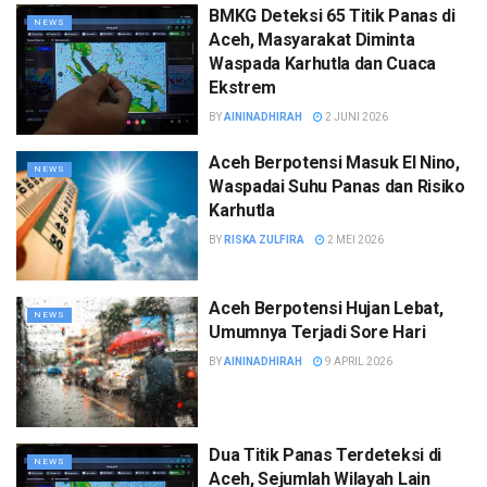
BMKG Deteksi 65 Titik Panas di
NEWS
Aceh, Masyarakat Diminta
Waspada Karhutla dan Cuaca
Ekstrem
BY
AININADHIRAH
2 JUNI 2026
Aceh Berpotensi Masuk El Nino,
NEWS
Waspadai Suhu Panas dan Risiko
Karhutla
BY
RISKA ZULFIRA
2 MEI 2026
Aceh Berpotensi Hujan Lebat,
NEWS
Umumnya Terjadi Sore Hari
BY
AININADHIRAH
9 APRIL 2026
Dua Titik Panas Terdeteksi di
NEWS
Aceh, Sejumlah Wilayah Lain