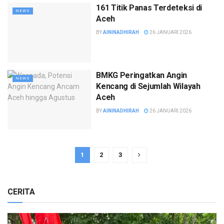
161 Titik Panas Terdeteksi di
NEWS
Aceh
BY
AININADHIRAH
26 JANUARI 2026
BMKG Peringatkan Angin
NEWS
Kencang di Sejumlah Wilayah
Aceh
BY
AININADHIRAH
26 JANUARI 2026
1
2
3
CERITA