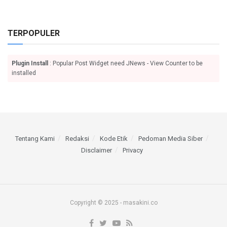
TERPOPULER
Plugin Install
: Popular Post Widget need JNews - View Counter to be
installed
Tentang Kami
Redaksi
Kode Etik
Pedoman Media Siber
Disclaimer
Privacy
Copyright © 2025 - masakini.co