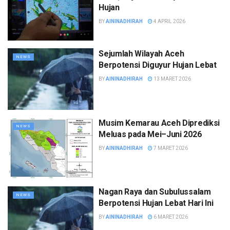
Hujan
BY
AININADHIRAH
4 APRIL 2026
Sejumlah Wilayah Aceh
NEWS
Berpotensi Diguyur Hujan Lebat
BY
AININADHIRAH
13 MARET 2026
Musim Kemarau Aceh Diprediksi
NEWS
Meluas pada Mei–Juni 2026
BY
AININADHIRAH
7 MARET 2026
Nagan Raya dan Subulussalam
NEWS
Berpotensi Hujan Lebat Hari Ini
BY
AININADHIRAH
6 MARET 2026