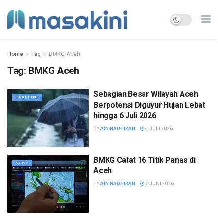
Home
Tag
BMKG Aceh
Tag:
BMKG Aceh
Sebagian Besar Wilayah Aceh
HEADLINE
Berpotensi Diguyur Hujan Lebat
hingga 6 Juli 2026
BY
AININADHIRAH
4 JULI 2026
BMKG Catat 16 Titik Panas di
NEWS
Aceh
BY
AININADHIRAH
7 JUNI 2026