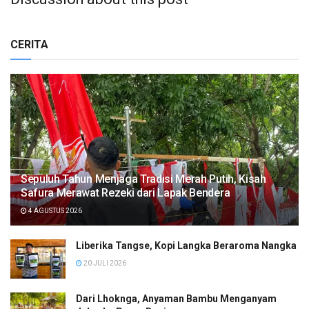
CERITA
Sepuluh Tahun Menjaga Tradisi Merah Putih, Kisah
Safura Merawat Rezeki dari Lapak Bendera
4 AGUSTUS 2026
Liberika Tangse, Kopi Langka Beraroma Nangka
20 JULI 2026
Dari Lhoknga, Anyaman Bambu Menganyam