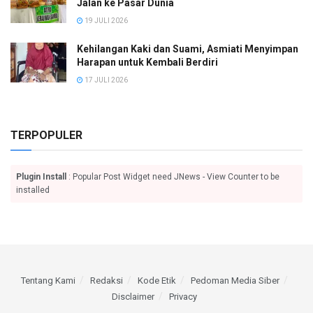
Jalan ke Pasar Dunia
19 JULI 2026
Kehilangan Kaki dan Suami, Asmiati Menyimpan
Harapan untuk Kembali Berdiri
17 JULI 2026
TERPOPULER
Plugin Install
: Popular Post Widget need JNews - View Counter to be
installed
Tentang Kami
Redaksi
Kode Etik
Pedoman Media Siber
Disclaimer
Privacy