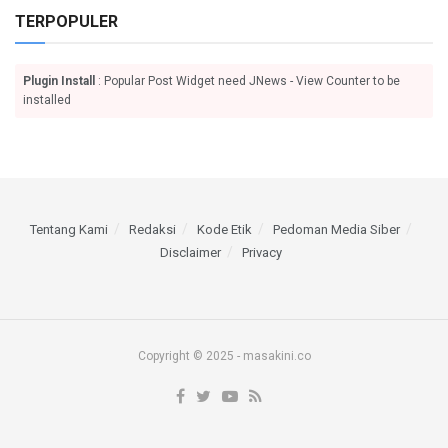
TERPOPULER
Plugin Install
: Popular Post Widget need JNews - View Counter to be
installed
Tentang Kami
Redaksi
Kode Etik
Pedoman Media Siber
Disclaimer
Privacy
Copyright © 2025 - masakini.co