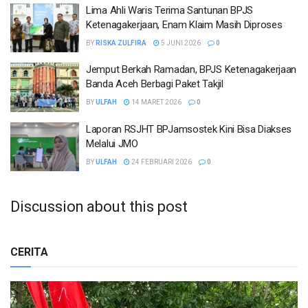
Lima Ahli Waris Terima Santunan BPJS
Ketenagakerjaan, Enam Klaim Masih Diproses
BY
RISKA ZULFIRA
5 JUNI 2026
0
Jemput Berkah Ramadan, BPJS Ketenagakerjaan
Banda Aceh Berbagi Paket Takjil
BY
ULFAH
14 MARET 2026
0
Laporan RSJHT BPJamsostek Kini Bisa Diakses
Melalui JMO
BY
ULFAH
24 FEBRUARI 2026
0
Discussion about this post
CERITA