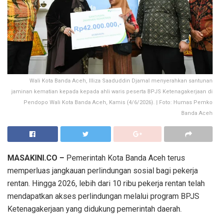
Wali Kota Banda Aceh, Illiza Saaduddin Djamal menyerahkan santunan
jaminan kematian kepada kepada ahli waris peserta BPJS Ketenagakerjaan di
Pendopo Wali Kota Banda Aceh, Kamis (4/6/2026). | Foto: Humas Pemko
Banda Aceh
MASAKINI.CO –
Pemerintah Kota Banda Aceh terus
memperluas jangkauan perlindungan sosial bagi pekerja
rentan. Hingga 2026, lebih dari 10 ribu pekerja rentan telah
mendapatkan akses perlindungan melalui program BPJS
Ketenagakerjaan yang didukung pemerintah daerah.