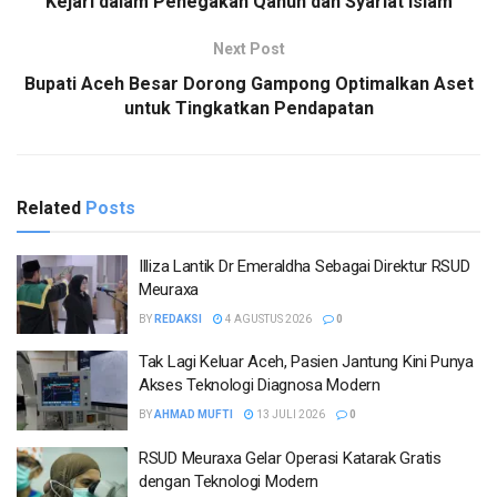
Kejari dalam Penegakan Qanun dan Syariat Islam
Next Post
Bupati Aceh Besar Dorong Gampong Optimalkan Aset
untuk Tingkatkan Pendapatan
Related
Posts
Illiza Lantik Dr Emeraldha Sebagai Direktur RSUD
Meuraxa
BY
REDAKSI
4 AGUSTUS 2026
0
Tak Lagi Keluar Aceh, Pasien Jantung Kini Punya
Akses Teknologi Diagnosa Modern
BY
AHMAD MUFTI
13 JULI 2026
0
RSUD Meuraxa Gelar Operasi Katarak Gratis
dengan Teknologi Modern