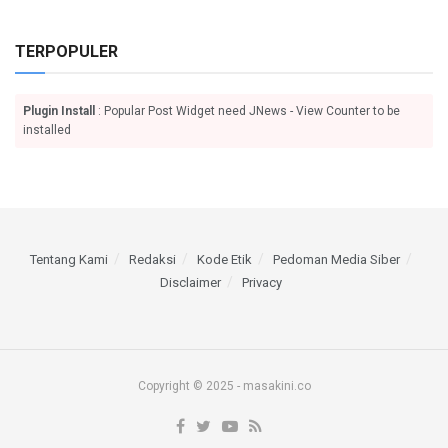
TERPOPULER
Plugin Install
: Popular Post Widget need JNews - View Counter to be
installed
Tentang Kami
Redaksi
Kode Etik
Pedoman Media Siber
Disclaimer
Privacy
Copyright © 2025 - masakini.co