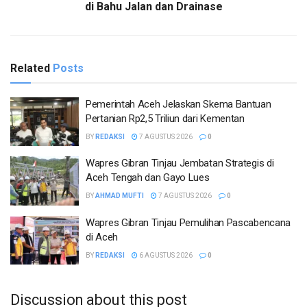
di Bahu Jalan dan Drainase
Related
Posts
Pemerintah Aceh Jelaskan Skema Bantuan
Pertanian Rp2,5 Triliun dari Kementan
BY
REDAKSI
7 AGUSTUS 2026
0
Wapres Gibran Tinjau Jembatan Strategis di
Aceh Tengah dan Gayo Lues
BY
AHMAD MUFTI
7 AGUSTUS 2026
0
Wapres Gibran Tinjau Pemulihan Pascabencana
di Aceh
BY
REDAKSI
6 AGUSTUS 2026
0
Discussion about this post