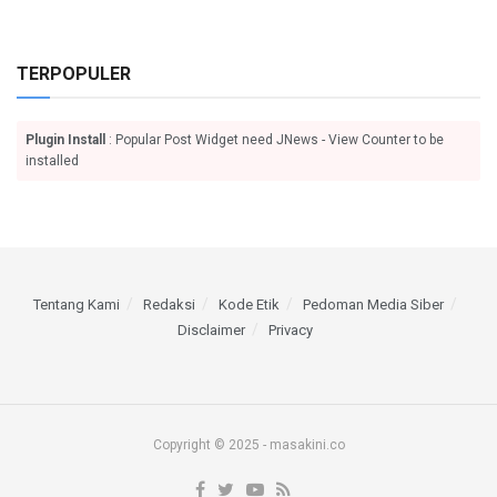
TERPOPULER
Plugin Install
: Popular Post Widget need JNews - View Counter to be
installed
Tentang Kami
Redaksi
Kode Etik
Pedoman Media Siber
Disclaimer
Privacy
Copyright © 2025 - masakini.co