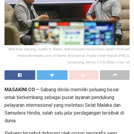
Wali Kota Sabang, Zulkifli H. Adam, saat menjadi narasumber dalam Podcast
Relasi Beritasatu.com di Kantor B-Universe, Pantai Indah Kapuk (PIK) 2,
Tangerang, Kamis (11/6/2026) | Foto: ist
MASAKINI.CO –
Sabang dinilai memiliki peluang besar
untuk berkembang sebagai pusat layanan pendukung
pelayaran internasional yang melintasi Selat Malaka dan
Samudera Hindia, salah satu jalur perdagangan tersibuk di
dunia.
Peluang tersebut didorong oleh posisi geografis yang