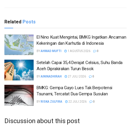
Related
Posts
El Nino Kuat Mengintai, BMKG Ingatkan Ancaman
Kekeringan dan Karhutla di Indonesia
BY
AHMAD MUFTI
1 AGUSTUS 2026
0
Setelah Capai 35,4 Derajat Celsius, Suhu Banda
Aceh Diprakirakan Turun Besok
BY
AININADHIRAH
27 JULI 2026
0
BMKG: Gempa Gayo Lues Tak Berpotensi
Tsunami, Tercatat Dua Gempa Susulan
BY
RISKA ZULFIRA
22 JULI 2026
0
Discussion about this post