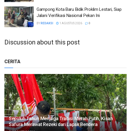
Gampong Kota Baru Bidik Proklim Lestari, Siap
Jalani Verifikasi Nasional Pekan Ini
BY
REDAKSI
1 AGUSTUS 2026
0
Discussion about this post
CERITA
Sepuluh Tahun Menjaga Tradisi Merah Putih, Kisah
Safura Merawat Rezeki dari Lapak Bendera