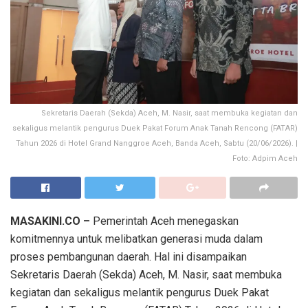
Sekretaris Daerah (Sekda) Aceh, M. Nasir, saat membuka kegiatan dan
sekaligus melantik pengurus Duek Pakat Forum Anak Tanah Rencong (FATAR)
Tahun 2026 di Hotel Grand Nanggroe Aceh, Banda Aceh, Sabtu (20/06/2026). |
Foto: Adpim Aceh
MASAKINI.CO –
Pemerintah Aceh menegaskan
komitmennya untuk melibatkan generasi muda dalam
proses pembangunan daerah. Hal ini disampaikan
Sekretaris Daerah (Sekda) Aceh, M. Nasir, saat membuka
kegiatan dan sekaligus melantik pengurus Duek Pakat