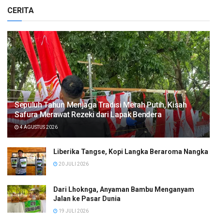
CERITA
Sepuluh Tahun Menjaga Tradisi Merah Putih, Kisah
Safura Merawat Rezeki dari Lapak Bendera
4 AGUSTUS 2026
Liberika Tangse, Kopi Langka Beraroma Nangka
20 JULI 2026
Dari Lhoknga, Anyaman Bambu Menganyam
Jalan ke Pasar Dunia
19 JULI 2026