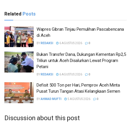
Related
Posts
Wapres Gibran Tinjau Pemulihan Pascabencana
di Aceh
BY
REDAKSI
6 AGUSTUS 2026
0
Bukan Transfer Dana, Dukungan Kementan Rp2,5
Triliun untuk Aceh Disalurkan Lewat Program
Petani
BY
REDAKSI
6 AGUSTUS 2026
0
Defisit 500 Ton per Hari, Pemprov Aceh Minta
Pusat Turun Tangan Atasi Kelangkaan Semen
BY
AHMAD MUFTI
5 AGUSTUS 2026
0
Discussion about this post