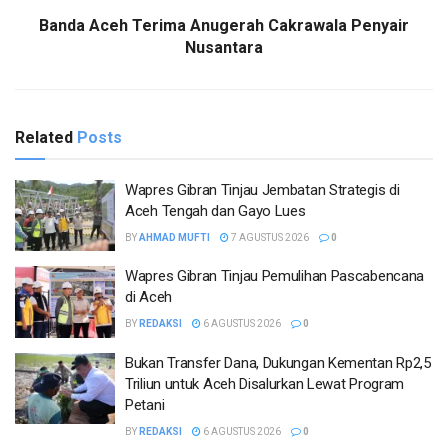
Banda Aceh Terima Anugerah Cakrawala Penyair
Nusantara
Related
Posts
Wapres Gibran Tinjau Jembatan Strategis di
Aceh Tengah dan Gayo Lues
BY
AHMAD MUFTI
7 AGUSTUS 2026
0
Wapres Gibran Tinjau Pemulihan Pascabencana
di Aceh
BY
REDAKSI
6 AGUSTUS 2026
0
Bukan Transfer Dana, Dukungan Kementan Rp2,5
Triliun untuk Aceh Disalurkan Lewat Program
Petani
BY
REDAKSI
6 AGUSTUS 2026
0