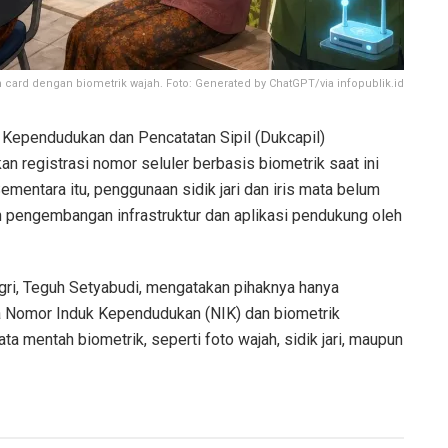
 card dengan biometrik wajah. Foto: Generated by ChatGPT/via infopublik.id
 Kependudukan dan Pencatatan Sipil (Dukcapil)
 registrasi nomor seluler berbasis biometrik saat ini
ementara itu, penggunaan sidik jari dan iris mata belum
 pengembangan infrastruktur dan aplikasi pendukung oleh
gri, Teguh Setyabudi, mengatakan pihaknya hanya
a Nomor Induk Kependudukan (NIK) dan biometrik
ta mentah biometrik, seperti foto wajah, sidik jari, maupun