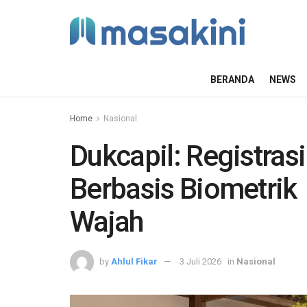
BERANDA
NEWS
Home
Nasional
Dukcapil: Registras
Berbasis Biometrik
Wajah
by
Ahlul Fikar
3 Juli 2026
in
Nasional