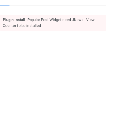
Plugin Install
: Popular Post Widget need JNews - View
Counter to be installed