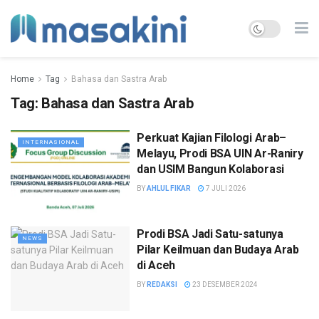
Home
Tag
Bahasa dan Sastra Arab
Tag:
Bahasa dan Sastra Arab
Perkuat Kajian Filologi Arab–
INTERNASIONAL
Melayu, Prodi BSA UIN Ar-Raniry
dan USIM Bangun Kolaborasi
BY
AHLUL FIKAR
7 JULI 2026
Prodi BSA Jadi Satu-satunya
NEWS
Pilar Keilmuan dan Budaya Arab
di Aceh
BY
REDAKSI
23 DESEMBER 2024