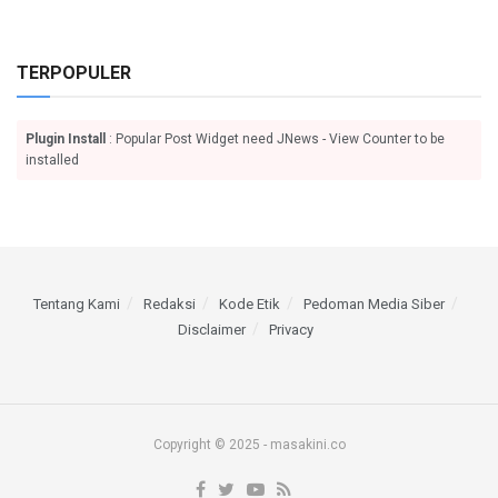
TERPOPULER
Plugin Install
: Popular Post Widget need JNews - View Counter to be
installed
Tentang Kami
Redaksi
Kode Etik
Pedoman Media Siber
Disclaimer
Privacy
Copyright © 2025 - masakini.co