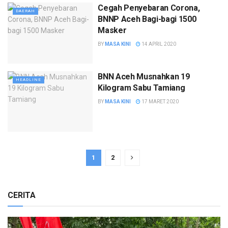
Cegah Penyebaran Corona,
DAERAH
BNNP Aceh Bagi-bagi 1500
Masker
BY
MASA KINI
14 APRIL 2020
BNN Aceh Musnahkan 19
HEADLINE
Kilogram Sabu Tamiang
BY
MASA KINI
17 MARET 2020
1
2
CERITA