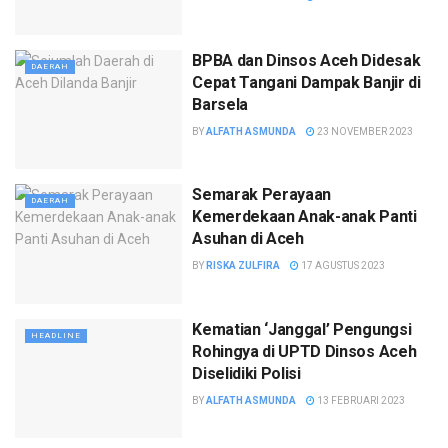
BPBA dan Dinsos Aceh Didesak
DAERAH
Cepat Tangani Dampak Banjir di
Barsela
BY
ALFATH ASMUNDA
23 NOVEMBER 2023
Semarak Perayaan
DAERAH
Kemerdekaan Anak-anak Panti
Asuhan di Aceh
BY
RISKA ZULFIRA
17 AGUSTUS 2023
Kematian ‘Janggal’ Pengungsi
HEADLINE
Rohingya di UPTD Dinsos Aceh
Diselidiki Polisi
BY
ALFATH ASMUNDA
13 FEBRUARI 2023