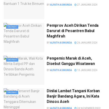
BY
ALFATH ASMUNDA
27 JANUARI 2024
Pemprov Aceh Dirikan Tenda
DAERAH
Darurat di Pesantren Babul
Maghfirah
BY
ALFATH ASMUNDA
26 JANUARI 2024
Pengemis Marak di Aceh,
DAERAH
Disebut Ganggu Wisatawan
BY
ALFATH ASMUNDA
13 JANUARI 2024
Dinilai Lambat Tangani Korban
DAERAH
Banjir Bandang Agara, Ini Kata
Dinsos Aceh
BY
ALFATH ASMUNDA
24 NOVEMBER 2023