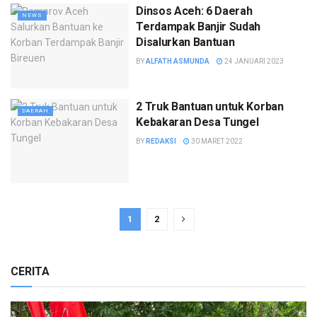
Dinsos Aceh: 6 Daerah
NEWS
Terdampak Banjir Sudah
Disalurkan Bantuan
BY
ALFATH ASMUNDA
24 JANUARI 2023
2 Truk Bantuan untuk Korban
DAERAH
Kebakaran Desa Tungel
BY
REDAKSI
30 MARET 2022
1
2
CERITA