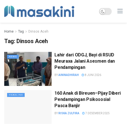
Home
Tag
Dinsos Aceh
Tag:
Dinsos Aceh
Lahir dari ODGJ, Bayi di RSUD
NEWS
Meuraxa Jalani Asesmen dan
Pendampingan
BY
AININADHIRAH
8 JUNI 2026
160 Anak di Bireuen–Pijay Diberi
HEADLINE
Pendampingan Psikososial
Pasca Banjir
BY
RISKA ZULFIRA
7 DESEMBER 2025