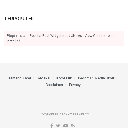
TERPOPULER
Plugin Install
: Popular Post Widget need JNews - View Counter to be
installed
Tentang Kami
Redaksi
Kode Etik
Pedoman Media Siber
Disclaimer
Privacy
Copyright © 2025 - masakini.co