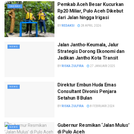
Pemkab Aceh Besar Kucurkan
DAERAH
Rp20 Miliar, Pulo Aceh Dikebut
dari Jalan hingga Irigasi
BY
REDAKSI
28 APRIL 2026
Jalan Jantho-Keumala, Jalur
NEWS
Strategis Dorong Ekonomi dan
Jadikan Jantho Kota Transit
BY
RISKA ZULFIRA
27 JANUARI 2025
Direktur Embun Huda Emas
NEWS
Consultant Divonis Penjara
Setahun 8 Bulan
BY
RISKA ZULFIRA
8 FEBRUARI 2024
Gubernur Resmikan ‘Jalan Mulus’
NEWS
di Pulo Aceh