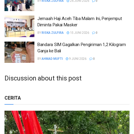
BY
RISKA ZULFIRA
26 JUNI 2026
0
Jemaah Haji Aceh Tiba Malam Ini, Penjemput
Diminta Pakai Masker
BY
RISKA ZULFIRA
15 JUNI 2026
0
Bandara SIM Gagalkan Pengiriman 1,2 Kilogram
Ganja ke Bali
BY
AHMAD MUFTI
9 JUNI 2026
0
Discussion about this post
CERITA