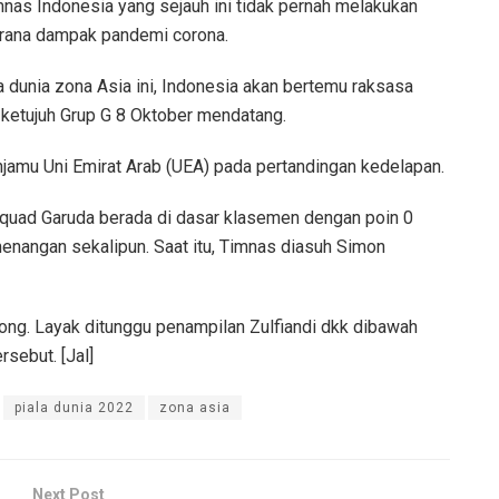
nas Indonesia yang sejauh ini tidak pernah melakukan
kerana dampak pandemi corona.
a dunia zona Asia ini, Indonesia akan bertemu raksasa
i ketujuh Grup G 8 Oktober mendatang.
amu Uni Emirat Arab (UEA) pada pertandingan kedelapan.
Squad Garuda berada di dasar klasemen dengan poin 0
nangan sekalipun. Saat itu, Timnas diasuh Simon
yong. Layak ditunggu penampilan Zulfiandi dkk dibawah
rsebut. [Jal]
piala dunia 2022
zona asia
Next Post