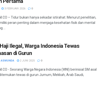
n Pertama
3 FEBRUARI 2026
0
.CO – Tidur bukan hanya sekadar istirahat. Menurut penelitian,
miliki peran penting dalam menjaga kesehatan fisik dan mental
....
 Haji Ilegal, Warga Indonesia Tewas
asan di Gurun
H ASMUNDA
2 JUNI 2025
0
.CO - Seorang Warga Negara Indonesia (WNI) berinisial SM asal
itemukan tewas di gurun Jumum, Mekkah, Arab Saudi,