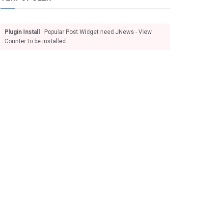
Plugin Install
: Popular Post Widget need JNews - View
Counter to be installed