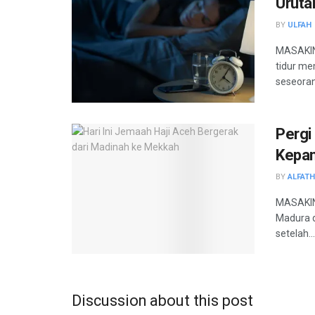
Uruta
BY
ULFAH
MASAKINI
tidur me
seseorang
Pergi
Kepan
BY
ALFAT
MASAKINI
Madura d
setelah...
Discussion about this post