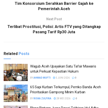
Tim Konsorsium Serahkan Barrier Gajah ke
Pemerintah Aceh
Next Post
Terlibat Prostitusi, Polisi: Artis FTV yang Ditangkap
Pasang Tarif Rp30 Juta
Related
Posts
Wagub Aceh Upayakan Satu Tafsir Mawaris
untuk Perkuat Kepastian Hukum
BY
AHMAD MUFTI
5 JUNI 2026
0
65 Sapi Kurban Terkumpul, Pemko Banda Aceh
Prioritaskan Gampong Minim Kurban
BY
RISKA ZULFIRA
28 MEI 2026
0
Blang Bintang Juara Pawai Takbiran Idul Adha