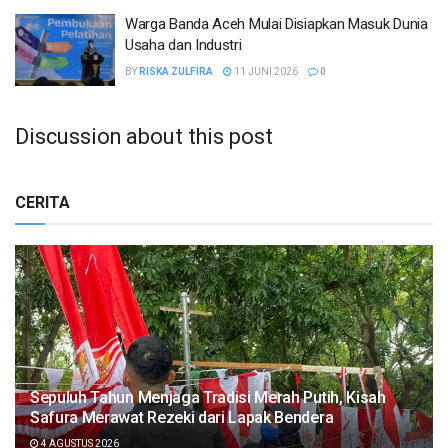
Warga Banda Aceh Mulai Disiapkan Masuk Dunia
Usaha dan Industri
BY
RISKA ZULFIRA
11 JUNI 2026
0
Discussion about this post
CERITA
Sepuluh Tahun Menjaga Tradisi Merah Putih, Kisah
Safura Merawat Rezeki dari Lapak Bendera
4 AGUSTUS 2026