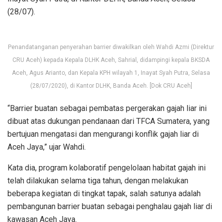
(28/07).
Penandatanganan penyerahan barrier diwakilkan oleh Wahdi Azmi (Direktur
CRU Aceh) kepada Kepala DLHK Aceh, Sahrial, didampingi kepala BKSDA
Aceh, Agus Arianto, dan Kepala KPH wilayah 1, Inayat Syah Putra, Selasa
(28/07/2020), di Kantor DLHK, Banda Aceh. [Dok CRU Aceh]
“Barrier buatan sebagai pembatas pergerakan gajah liar ini
dibuat atas dukungan pendanaan dari TFCA Sumatera, yang
bertujuan mengatasi dan mengurangi konflik gajah liar di
Aceh Jaya,” ujar Wahdi.
Kata dia, program kolaboratif pengelolaan habitat gajah ini
telah dilakukan selama tiga tahun, dengan melakukan
beberapa kegiatan di tingkat tapak, salah satunya adalah
pembangunan barrier buatan sebagai penghalau gajah liar di
kawasan Aceh Jaya.