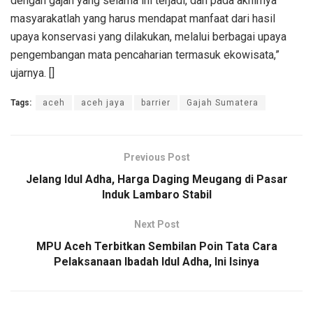
dengan gajah yang selama ini terjadi, dan pada akhirnya
masyarakatlah yang harus mendapat manfaat dari hasil
upaya konservasi yang dilakukan, melalui berbagai upaya
pengembangan mata pencaharian termasuk ekowisata,”
ujarnya. []
Tags:
aceh
aceh jaya
barrier
Gajah Sumatera
Previous Post
Jelang Idul Adha, Harga Daging Meugang di Pasar
Induk Lambaro Stabil
Next Post
MPU Aceh Terbitkan Sembilan Poin Tata Cara
Pelaksanaan Ibadah Idul Adha, Ini Isinya