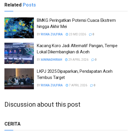
Related
Posts
BMKG Peringatkan Potensi Cuaca Ekstrem
hingga Akhir Mei
BY
RISKA ZULFIRA
23 MEI 2026
0
Kacang Koro Jadi Alternatif Pangan, Tempe
Lokal Dikembangkan di Aceh
BY
AININADHIRAH
29 APRIL 2026
0
LKPJ 2025 Dipaparkan, Pendapatan Aceh
Tembus Target
BY
RISKA ZULFIRA
7 APRIL 2026
0
Discussion about this post
CERITA