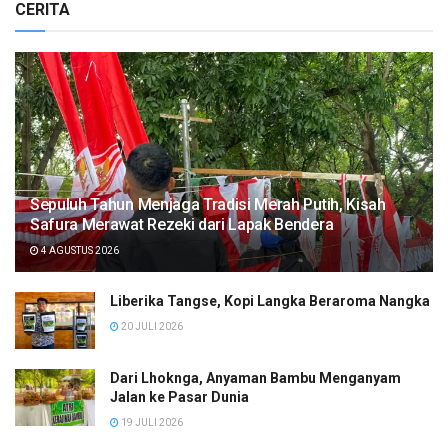
CERITA
Sepuluh Tahun Menjaga Tradisi Merah Putih, Kisah
Safura Merawat Rezeki dari Lapak Bendera
4 AGUSTUS 2026
Liberika Tangse, Kopi Langka Beraroma Nangka
20 JULI 2026
Dari Lhoknga, Anyaman Bambu Menganyam
Jalan ke Pasar Dunia
19 JULI 2026