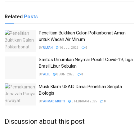
Related
Posts
Penelitian Buktikan Galon Polikarbonat Aman
untuk Wadah Air Minum
BY
ULFAH
16 JULI 2025
0
Santos Umumkan Neymar Positif Covid-19, Liga
Brasil Libur Sebulan
BY
ALI L
8 JUNI 2025
0
Musk Klaim USAID Danai Penelitian Senjata
Biologis
BY
AHMAD MUFTI
3 FEBRUARI 2025
0
Discussion about this post