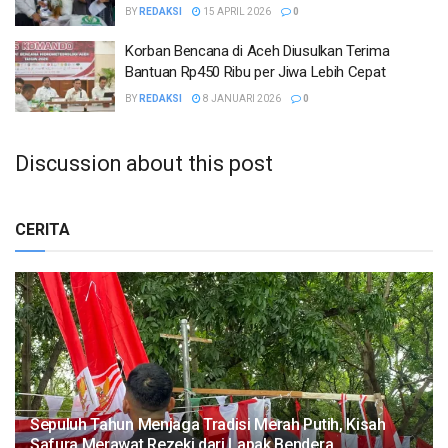
BY
REDAKSI
15 APRIL 2026
0
Korban Bencana di Aceh Diusulkan Terima
Bantuan Rp450 Ribu per Jiwa Lebih Cepat
BY
REDAKSI
8 JANUARI 2026
0
Discussion about this post
CERITA
Sepuluh Tahun Menjaga Tradisi Merah Putih, Kisah
Safura Merawat Rezeki dari Lapak Bendera