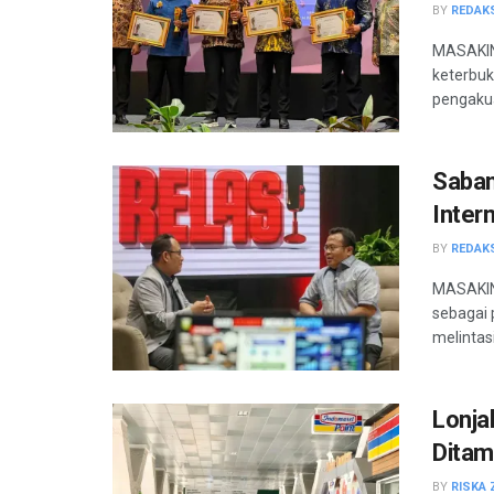
BY
REDAK
MASAKIN
keterbuk
pengakuan
Saban
Intern
BY
REDAK
MASAKINI
sebagai 
melintasi
Lonja
Ditam
BY
RISKA 