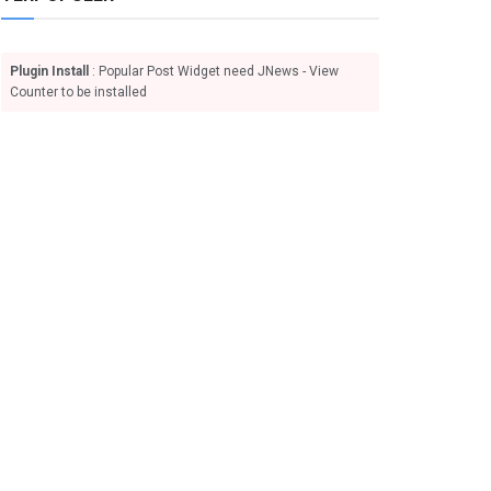
Plugin Install
: Popular Post Widget need JNews - View
Counter to be installed