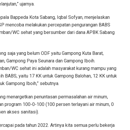
anjutan,” ujarnya.
pala Bappeda Kota Sabang, Iqbal Sofyan, menjelaskan
PPSP mencoba melakukan percepatan pengurangan BABS
amban/WC sehat yang bersumber dari dana APBK Sabang
ong saja yang belum ODF yaitu Gampong Kuta Barat,
an, Gampong Paya Seunara dan Gampong Iboih.
ban/WC sehat ini adalah masyarakat kurang mampu yang
h BABS, yaitu 17 KK untuk Gampong Balohan, 12 KK untuk
uk Gampong Iboih,” sebutnya.
ang menargetkan penuntasan permasalahan air minum,
n program 100-0-100 (100 persen terlayani air minum, 0
n akses sanitasi).
tercapai pada tahun 2022. Artinya kita semua perlu bekerja