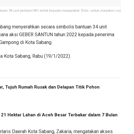
uan 34 unit jamban/WC sehat kepada masyarakat. (foto: untuk masakini.co)
bang menyerahkan secara simbolis bantuan 34 unit
ncana aksi GEBER SANTUN tahun 2022 kepada penerima
 Gampong di Kota Sabang.
da Kota Sabang, Rabu (19/1/2022).
r, Tujuh Rumah Rusak dan Delapan Titik Pohon
, 21 Hektar Lahan di Aceh Besar Terbakar dalam 7 Bulan
etaris Daerah Kota Sabang, Zakaria, mengatakan akses