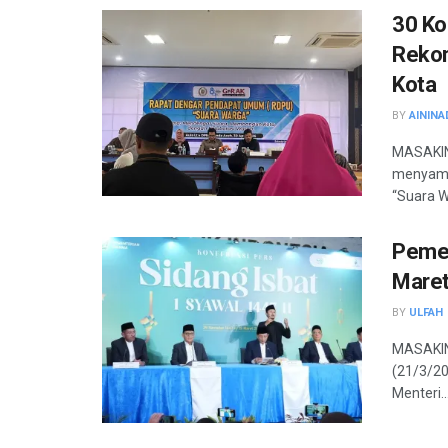
30 Ko
Rekom
Kota
BY
AININA
MASAKINI
menyamp
“Suara W
Pemer
Mare
BY
ULFAH
MASAKIN
(21/3/20
Menteri..