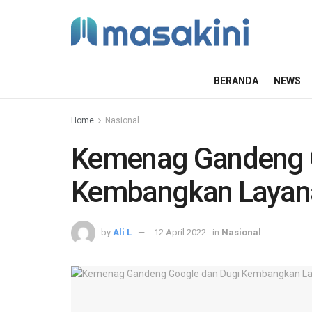
BERANDA
NEWS
Home
Nasional
Kemenag Gandeng 
Kembangkan Layan
by
Ali L
12 April 2022
in
Nasional