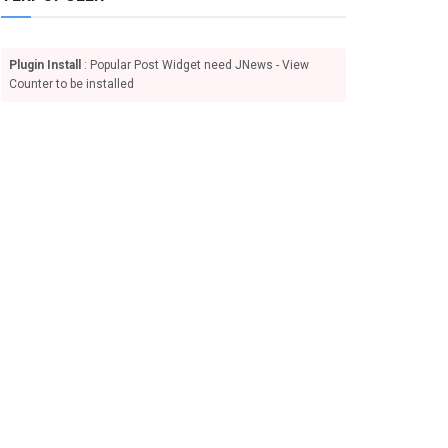
Plugin Install
: Popular Post Widget need JNews - View
Counter to be installed