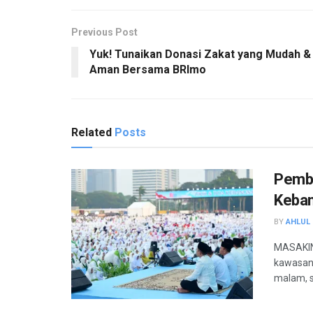
Previous Post
Yuk! Tunaikan Donasi Zakat yang Mudah &
Aman Bersama BRImo
Related
Posts
Pembu
Keban
BY
AHLUL 
MASAKINI
kawasan 
malam, s