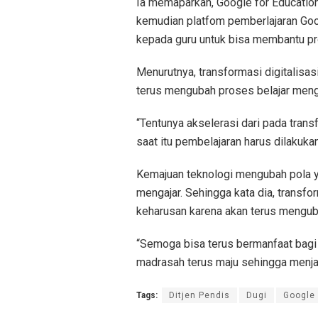
Ia memaparkan, Google for Education t
kemudian platfom pemberlajaran Goo
kepada guru untuk bisa membantu pro
Menurutnya, transformasi digitalisa
terus mengubah proses belajar meng
“Tentunya akselerasi dari pada trans
saat itu pembelajaran harus dilakukan
Kemajuan teknologi mengubah pola ya
mengajar. Sehingga kata dia, transfo
keharusan karena akan terus mengub
“Semoga bisa terus bermanfaat bagi 
madrasah terus maju sehingga menja
Tags:
Ditjen Pendis
Dugi
Google