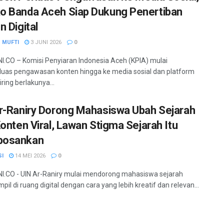
 Banda Aceh Siap Dukung Penertiban
n Digital
 MUFTI
3 JUNI 2026
0
.CO – Komisi Penyiaran Indonesia Aceh (KPIA) mulai
as pengawasan konten hingga ke media sosial dan platform
eiring berlakunya...
r-Raniry Dorong Mahasiswa Ubah Sejarah
Konten Viral, Lawan Stigma Sejarah Itu
osankan
SI
14 MEI 2026
0
.CO - UIN Ar-Raniry mulai mendorong mahasiswa sejarah
pil di ruang digital dengan cara yang lebih kreatif dan relevan...