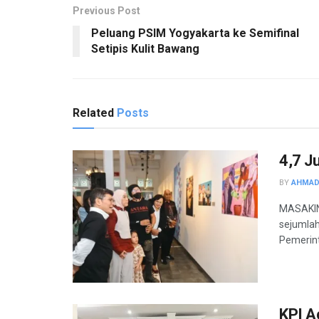
Previous Post
Peluang PSIM Yogyakarta ke Semifinal
Setipis Kulit Bawang
Related
Posts
4,7 J
BY
AHMAD
MASAKINI
sejumlah
Pemerint
KPI A