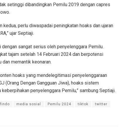
idak setinggi dibandingkan Pemilu 2019 dengan capres
bowo.
an kedua, perlu diwaspadai peningkatan hoaks dan ujaran
,” ujar Septiaji.
i dengan sangat serius oleh penyelenggara Pemilu.
gkat tajam setelah 14 Februari 2024 dan berpotensi
u dan memantik keonaran.
onten hoaks yang mendelegitimasi penyelenggaraan
GJ (Orang Dengan Gangguan Jiwa), hoaks sistem
su keberpihakan penyelenggara Pemilu,” sambung Septiaji.
findo
media sosial
Pemilu 2024
tiktok
twitter