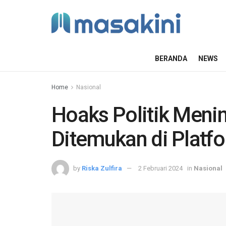
BERANDA
NEWS
Home
Nasional
Hoaks Politik Meni
Ditemukan di Platf
by
Riska Zulfira
2 Februari 2024
in
Nasional