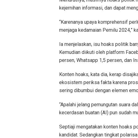
kejernihan informasi, dan dapat men
“Karenanya upaya komprehensif perl
menjaga kedamaian Pemilu 2024,” kat
Ia menjelaskan, isu hoaks politik ba
Kemudian diikuti oleh platform Faceb
persen, Whatsapp 1,5 persen, dan In
Konten hoaks, kata dia, kerap disaji
ekosistem periksa fakta karena prose
sering dibumbui dengan elemen emo
“Apalahi jelang pemungutan suara da
kecerdasan buatan (AI) pun sudah mun
Septiaji mengatakan konten hoaks po
kandidat. Sedangkan tingkat polaris