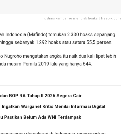
Ilustrasi kampanye menolak hoaks. | freepik.com
nah Indonesia (Mafindo) temukan 2.330 hoaks sepanjang
 hingga sebanyak 1.292 hoaks atau setara 55,5 persen.
o Nugroho mengatakan angka itu naik dua kali lipat lebih
ada musim Pemilu 2019 lalu yang hanya 644.
 dan BOP RA Tahap II 2026 Segera Cair
Ingatkan Warganet Kritis Menilai Informasi Digital
u Pastikan Belum Ada WNI Terdampak
 mengganggu demokrasi di Indonesia, mengacaukan