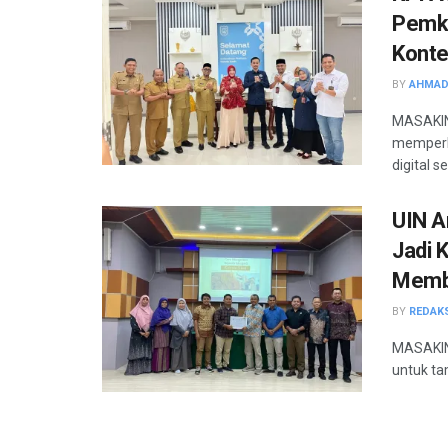
Pemko
Konte
BY
AHMAD
MASAKINI
memperlu
digital s
UIN A
Jadi 
Memb
BY
REDAK
MASAKINI
untuk tam