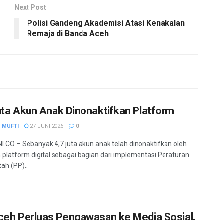
Next Post
Polisi Gandeng Akademisi Atasi Kenakalan
Remaja di Banda Aceh
uta Akun Anak Dinonaktifkan Platform
 MUFTI
27 JUNI 2026
0
.CO – Sebanyak 4,7 juta akun anak telah dinonaktifkan oleh
 platform digital sebagai bagian dari implementasi Peraturan
ah (PP)...
ceh Perluas Pengawasan ke Media Sosial,