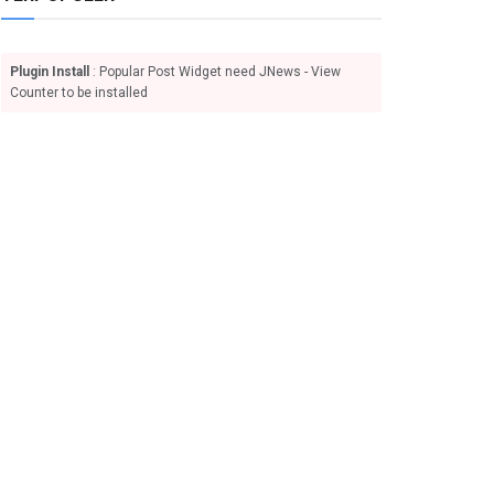
Plugin Install
: Popular Post Widget need JNews - View
Counter to be installed