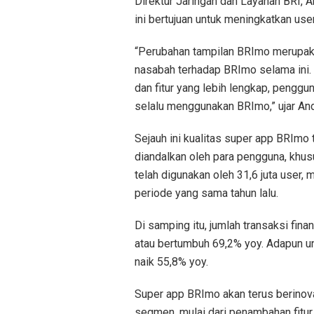
Direktur Jaringan dan Layanan BRI, 
ini bertujuan untuk meningkatkan use
“Perubahan tampilan BRImo merupak
nasabah terhadap BRImo selama ini.
dan fitur yang lebih lengkap, pengg
selalu menggunakan BRImo,” ujar Andr
Sejauh ini kualitas super app BRIm
diandalkan oleh para pengguna, khu
telah digunakan oleh 31,6 juta user,
periode yang sama tahun lalu.
Di samping itu, jumlah transaksi fina
atau bertumbuh 69,2% yoy. Adapun un
naik 55,8% yoy.
Super app BRImo akan terus berino
segmen, mulai dari penambahan fitur