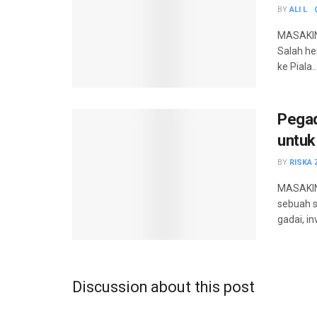
BY
ALI L
MASAKIN
Salah he
ke Piala..
Pegad
untuk
BY
RISKA 
MASAKINI
sebuah s
gadai, in
Discussion about this post