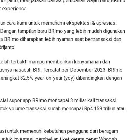
Andrijanto, mengatakan bahwa perubahan wajah baru BRImo
r experience.
an cara kami untuk memahami ekspektasi & apresiasi
 Dengan tampilan baru BRImo yang lebih mudah digunakan
una BRImo diharapkan lebih nyaman saat bertransaksi dan
ijanto.
o telah terbukti mampu memberikan kenyamanan dan
susnya nasabah BRI. Tercatat per Desember 2023, BRImo
 meningkat 32,5% year-on-year (yoy) dibandingkan dengan
nsial super app BRImo mencapai 3 miliar kali transaksi
tuk volume transaksi sudah mencapai Rp4.158 triliun atau
vasi untuk memenuhi kebutuhan pengguna dari beragam
 untuk investasi, pembelian tiket kereta cepat Whoosh,