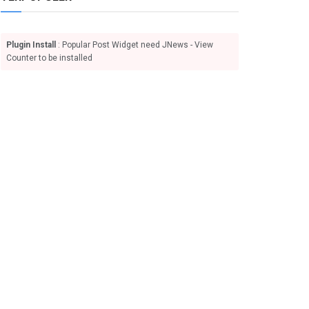
Plugin Install
: Popular Post Widget need JNews - View
Counter to be installed