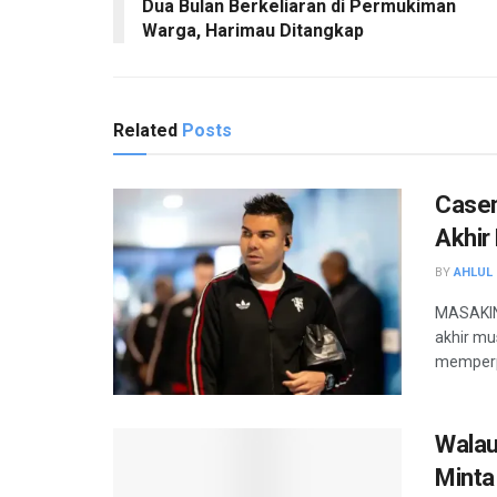
Dua Bulan Berkeliaran di Permukiman
Warga, Harimau Ditangkap
Related
Posts
Casem
Akhir
BY
AHLUL 
MASAKINI
akhir mu
memperp
Walau
Minta