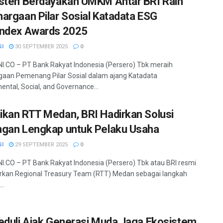
sten Berdayakan UMKM Antar BRI Raih
argaan Pilar Sosial Katadata ESG
ndex Awards 2025
SI
30 SEPTEMBER 2025
0
.CO – PT Bank Rakyat Indonesia (Persero) Tbk meraih
aan Pemenang Pilar Sosial dalam ajang Katadata
ental, Social, and Governance...
kan RTT Medan, BRI Hadirkan Solusi
gan Lengkap untuk Pelaku Usaha
SI
29 SEPTEMBER 2025
0
.CO – PT Bank Rakyat Indonesia (Persero) Tbk atau BRI resmi
kan Regional Treasury Team (RTT) Medan sebagai langkah
..
eduli Ajak Generasi Muda Jaga Ekosistem