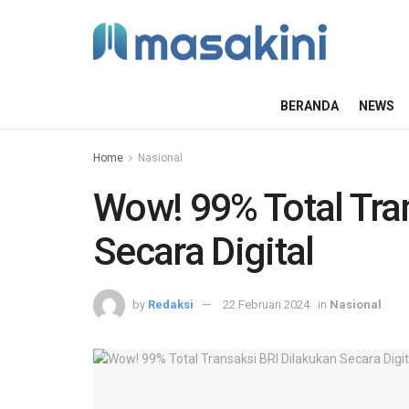
BERANDA
NEWS
Home
Nasional
Wow! 99% Total Tra
Secara Digital
by
Redaksi
22 Februari 2024
in
Nasional