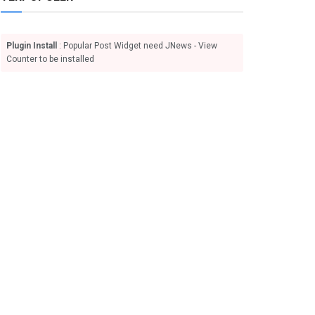
Plugin Install
: Popular Post Widget need JNews - View
Counter to be installed