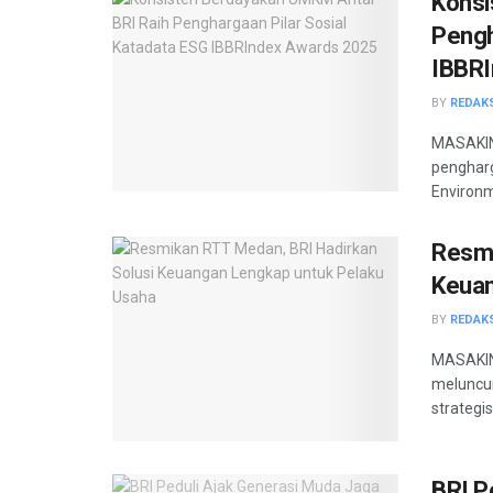
Konsi
Pengh
IBBRI
BY
REDAK
MASAKINI
pengharg
Environm
Resmi
Keuan
BY
REDAK
MASAKINI
meluncur
strategis.
BRI P