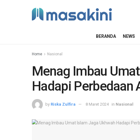
BERANDA
NEWS
Home
Nasional
Menag Imbau Umat 
Hadapi Perbedaan 
by
Riska Zulfira
8 Maret 2024
in
Nasional