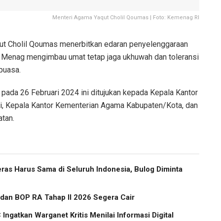
Menteri Agama Yaqut Cholil Qoumas | Foto: Kemenag RI
t Cholil Qoumas menerbitkan edaran penyelenggaraan
H. Menag mengimbau umat tetap jaga ukhuwah dan toleransi
puasa.
pada 26 Februari 2024 ini ditujukan kepada Kepala Kantor
i, Kepala Kantor Kementerian Agama Kabupaten/Kota, dan
tan.
as Harus Sama di Seluruh Indonesia, Bulog Diminta
 dan BOP RA Tahap II 2026 Segera Cair
Ingatkan Warganet Kritis Menilai Informasi Digital