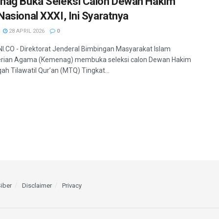
ag Buka Seleksi Calon Dewan Hakim
asional XXXI, Ini Syaratnya
28 APRIL 2026
0
.CO - Direktorat Jenderal Bimbingan Masyarakat Islam
rian Agama (Kemenag) membuka seleksi calon Dewan Hakim
h Tilawatil Qur’an (MTQ) Tingkat...
iber
Disclaimer
Privacy