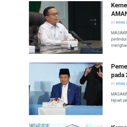
Kemen
AMAN 
BY
RISKA 
MASAKIN
perlindu
menghadi
Pemer
pada 
BY
RISKA 
MASAKINI
Hijriah j