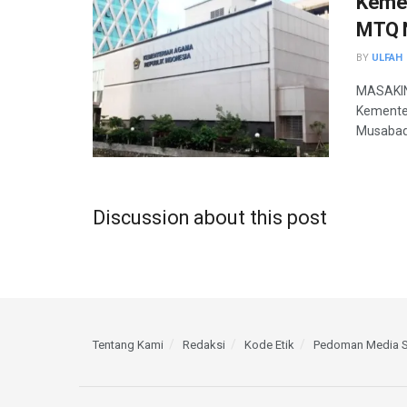
Kemen
MTQ N
BY
ULFAH
MASAKINI
Kemente
Musabaqa
Discussion about this post
Tentang Kami
Redaksi
Kode Etik
Pedoman Media S