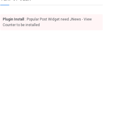
Plugin Install
: Popular Post Widget need JNews - View
Counter to be installed