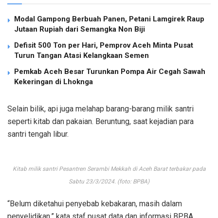
Modal Gampong Berbuah Panen, Petani Lamgirek Raup
Jutaan Rupiah dari Semangka Non Biji
Defisit 500 Ton per Hari, Pemprov Aceh Minta Pusat
Turun Tangan Atasi Kelangkaan Semen
Pemkab Aceh Besar Turunkan Pompa Air Cegah Sawah
Kekeringan di Lhoknga
Selain bilik, api juga melahap barang-barang milik santri
seperti kitab dan pakaian. Beruntung, saat kejadian para
santri tengah libur.
Kitab milik santri Pesantren Serambi Mekkah di Aceh Barat terbakar pada
Sabtu 23/3/2024. (foto: BPBA)
“Belum diketahui penyebab kebakaran, masih dalam
penyelidikan,” kata staf pusat data dan informasi BPBA,