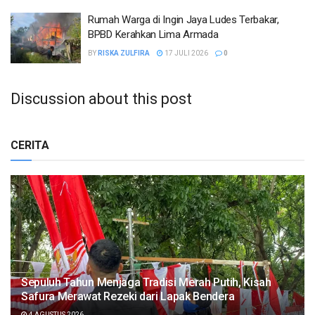
Rumah Warga di Ingin Jaya Ludes Terbakar,
BPBD Kerahkan Lima Armada
BY
RISKA ZULFIRA
17 JULI 2026
0
Discussion about this post
CERITA
Sepuluh Tahun Menjaga Tradisi Merah Putih, Kisah
Safura Merawat Rezeki dari Lapak Bendera
4 AGUSTUS 2026